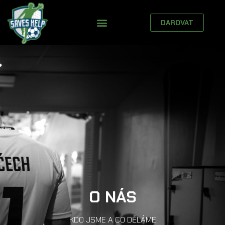
DAROVAT
Fotbal Co delame
O NÁS
KDO JSME A CO DĚLÁME