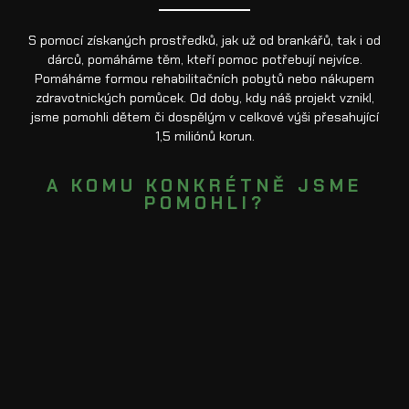
S pomocí získaných prostředků, jak už od brankářů, tak i od
dárců, pomáháme těm, kteří pomoc potřebují nejvíce.
Pomáháme formou rehabilitačních pobytů nebo nákupem
zdravotnických pomůcek. Od doby, kdy náš projekt vznikl,
jsme pomohli dětem či dospělým v celkové výši přesahující
1,5 miliónů korun.
A KOMU KONKRÉTNĚ JSME
POMOHLI?