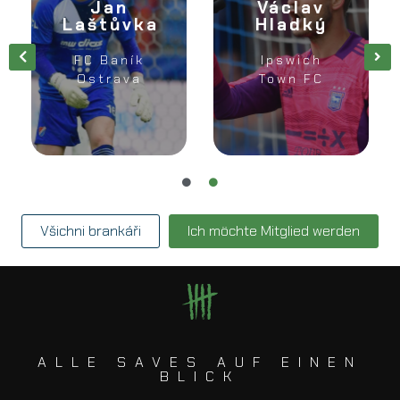
Jan
Václav
Laštůvka
Hladký
FC Baník
Ipswich
Ostrava
Town FC
Všichni brankáři
Ich möchte Mitglied werden
ALLE SAVES AUF EINEN
BLICK