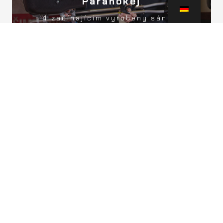
Parahokej
Spendehohe?
4 začínajícím vyrobeny sáně v
240 000Kč
Kanadě
Jakub
Spendehohe?
Rehabilitace v Armandi Therapy
26 000Kč
Clinic v Českých Budějovicích