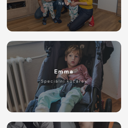
help
nohou ve výši 136 000Kč
Emma
Spendehohe?
Speciální kočárek
39 900Kč