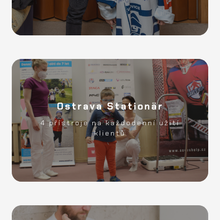
Ostrava Stationär
Spendehohe?
4 přístroje na každodenní užití
315 866Kč
klientů