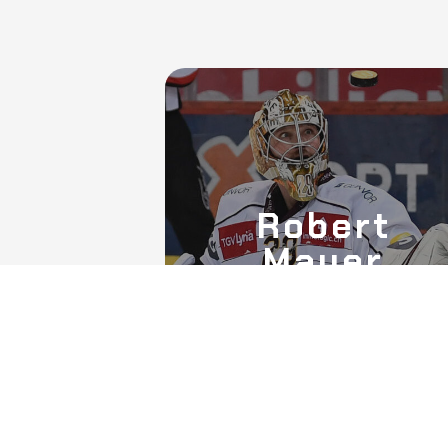
Robert
Mayer
Genève-Servette HC